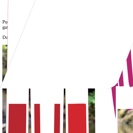
Explora el paraíso oculto de honey
Puebla te ofrece experiencias para todos los sentidos, disfruta el olor 
gastronomía de cada rincón de la entidad.
Dale rienda suelta a tu lado salvaje y aventurero en Honey, municipio 