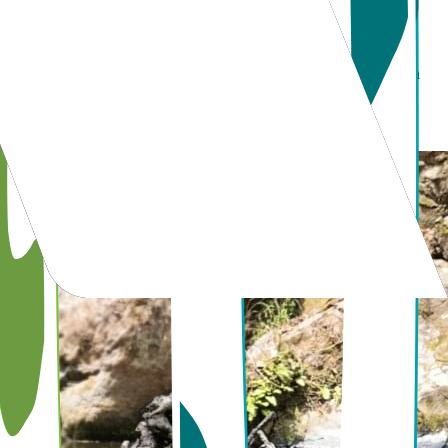
 texturas de las obras creadas por los artesanos y prueba la deliciosa
o por el Arco Norte.