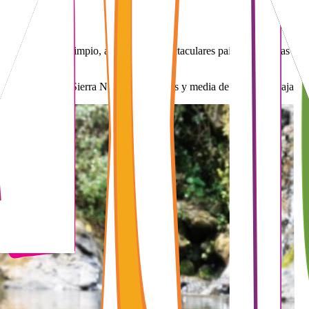
del bosque y aire limpio, admira sus espectaculares paisajes, toca las mil
enclavado en la Sierra Norte, a dos horas y media de la capital viajand